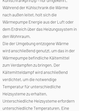
Kühlschrankprinzip – nur umgekehrt.
Während der Kühlschrank die Wärme
Neben der Energiegewinnung durch
nach außen leitet, holt sich die
Erdwärmesonden besteht auch die
Wärmepumpe Energie aus der Luft oder
Möglichkeit, oberflächennah
dem Erdreich über das Heizungssystem in
Erdwärme zu gewinnen. Dazu
den Wohnraum.
werden
Erdkollektoren
wie
Die der Umgebung entzogene Wärme
Flächenkollektoren, Grabenkollektoren
wird anschließend genutzt, um das in der
oder Energieabsobermatten
Wärmepumpe befindliche Kältemittel
verwendet.
zum Verdampfen zu bringen. Der
Kältemitteldampf wird anschließend
verdichtet, um die notwendige
Temperatur für unterschiedliche
Heizsysteme zu erhalten.
Unterschiedliche Heizsysteme erfordern
unterschiedliche Temperaturen. Eine