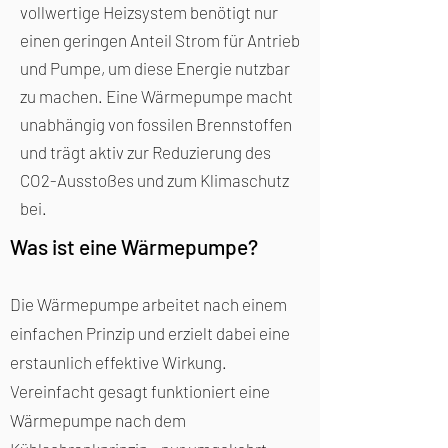
vollwertige Heizsystem benötigt nur
befindet sich im Erdreich auch immer
einen geringen Anteil Strom für Antrieb
Wärme, die das Heizen mit
und Pumpe, um diese Energie nutzbar
Wärmepumpen ermöglicht. Das
zu machen. Eine Wärmepumpe macht
Besondere am Erdreich als
unabhängig von fossilen Brennstoffen
Wärmequelle sind die verhältnismäßig
und trägt aktiv zur Reduzierung des
hohen und konstanten Temperaturen.
CO2-Ausstoßes und zum Klimaschutz
Ab einer Tiefe von etwa 10 Metern
bei.
bleiben diese selbst im gesamten
Was ist eine Wärmepumpe?
Winter auf einem verhältnismäßig
hohen Niveau. Mit zunehmender Tiefe
Die Wärmepumpe arbeitet nach einem
steigen die Temperaturen und mit
einfachen Prinzip und erzielt dabei eine
ihnen die Menge an thermischer
erstaunlich effektive Wirkung.
Energie, die mithilfe
Vereinfacht gesagt funktioniert eine
von
Erdsonden
angezapft werden
Wärmepumpe nach dem
könnte.