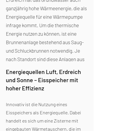
Ausschlaggebend für die Effizienz einer
ganzjährig hohe Wärmeenergie, die als
Wärmepumpe ist die Konstruktion des
Energiequelle für eine Wärmepumpe
Kältekreises. Sie zeichnen sich durch
infrage kommt. Um die thermische
einen leisen, vibrationsarmen und
Energie nutzen zu können, ist eine
äußerst langlebigen Betrieb aus. Zur
Brunnenanlage bestehend aus Saug-
Wärmeerzeugung wird in der Natur
und Schluckbrunnen notwendig. Je
vorhandene Wärme entzogen und mit ihr
nach Standort sind diese Anlagen aus
ein Kältemittel verdampft, das bereits bei
Umwelt- und Gewässerschutzgründen
geringer Temperatur siedet.
Energiequellen Luft, Erdreich
nicht zugelassen.
Der strombetriebene Verdichter
und Sonne – Eisspeicher mit
Aber auch in Gegenden, wo eine
komprimiert das dabei entstehende Gas
hoher Effizienz
Brunnenanlage erlaubt ist, bedeutet
und bringt es auf ein höheres
das nicht automatisch einen
Temperaturniveau. Ein Wärmetauscher
Innovativ ist die Nutzung eines
wirtschaftlichen Betrieb. Denn die
überträgt die Energie aus dem
Eisspeichers als Energiequelle. Dabei
Wasserzusammensetzung hat einen
erwärmten Gas auf den Heizkreislauf.
handelt es sich um eine Zisterne mit
entscheidenden Einfluss auf den
Dabei verflüssigt sich das noch unter
eingebauten Wärmetauschern, die im