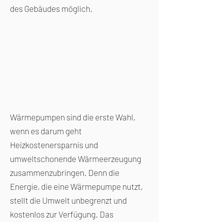
des Gebäudes möglich.
Wärmepumpen sind die erste Wahl,
wenn es darum geht
Heizkostenersparnis und
umweltschonende Wärmeerzeugung
Energiequelle Erdreich – über
zusammenzubringen. Denn die
Erdkollektoren oder
Energie, die eine Wärmepumpe nutzt,
Erdsonden
stellt die Umwelt unbegrenzt und
kostenlos zur Verfügung. Das
Ähnlich wie die Umgebungsluft