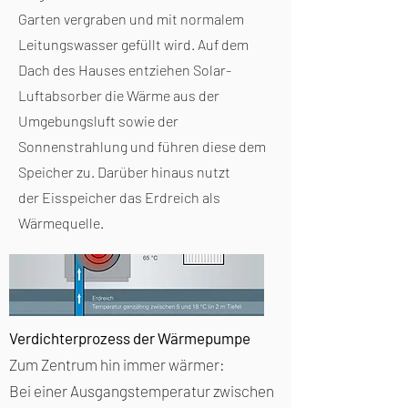
reibungslosen und effizienten
Druck stehende Kältemittel wieder und
Garten vergraben und mit normalem
Wärmepumpenbetrieb. Ist die Nutzung
wird in einem Expansionsventil
Leitungswasser gefüllt wird. Auf dem
einer Wasser-Wasser-Wärmepumpe
Dach des Hauses entziehen Solar-
entspannt. Die Temperatur sinkt dabei
nicht möglich, bietet sich in der Praxis
Luftabsorber die Wärme aus der
stark ab. Danach beginnt der Kreislauf
die Sole-Wasser-Wärmepumpe mit
Umgebungsluft sowie der
und mit ihm das Heizen mit Wärmepumpe
Eisspeicher oder Erdkollektoren als
Sonnenstrahlung und führen diese dem
von vorn.
gute Alternative an.
Speicher zu. Darüber hinaus nutzt
der
Eisspeicher
das Erdreich als
Wärmequelle.
Verdichterprozess der Wärmepumpe
Zum Zentrum hin immer wärmer:
Bei einer Ausgangstemperatur zwischen