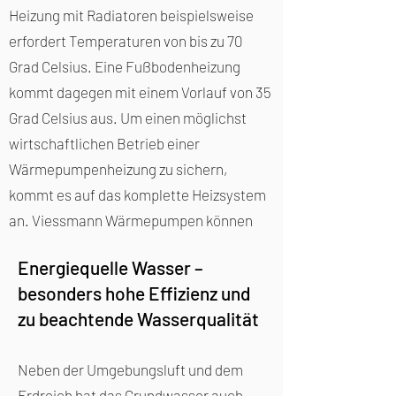
Heizung mit Radiatoren beispielsweise
erfordert Temperaturen von bis zu 70
Grad Celsius. Eine Fußbodenheizung
kommt dagegen mit einem Vorlauf von 35
Grad Celsius aus. Um einen möglichst
wirtschaftlichen Betrieb einer
Wärmepumpenheizung zu sichern,
kommt es auf das komplette Heizsystem
an. Viessmann Wärmepumpen können
sowohl Fußbodenheizungen als auch
Energiequelle Wasser –
Radiatoren mit ausreichender Wärme
besonders hohe Effizienz und
versorgen. Damit eignen sie sich sowohl
zu beachtende Wasserqualität
für die Modernisierung eines Altbaus als
auch für den Neubau.
Neben der Umgebungsluft und dem
Erdreich hat das Grundwasser auch